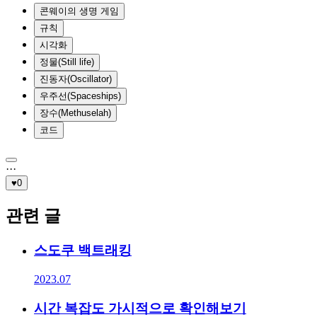
콘웨이의 생명 게임
규칙
시각화
정물(Still life)
진동자(Oscillator)
우주선(Spaceships)
장수(Methuselah)
코드
·
·
·
♥
0
관련 글
스도쿠 백트래킹
2023.07
시간 복잡도 가시적으로 확인해보기