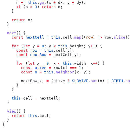
n
+=
this
.
get
(x
+
dx, y
+
dy);
if
(n
>
3
)
return
n;
}
return
n;
}
next
() {
const
nextCell
=
this
.cell.
map
((
row
)
=>
row.
slice
()
for
(
let
y
=
0
; y
<
this
.height; y
++
) {
const
row
=
this
.cell[y];
const
nextRow
=
nextCell[y];
for
(
let
x
=
0
; x
<
this
.width; x
++
) {
const
alive
=
row[x]
===
1
;
const
n
=
this
.
neighbor
(x, y);
nextRow[x]
=
(alive
?
SURVIVE
.
has
(n)
:
BIRTH
.
ha
}
}
this
.cell
=
nextCell;
}
view
() {
return
this
.cell;
}
}