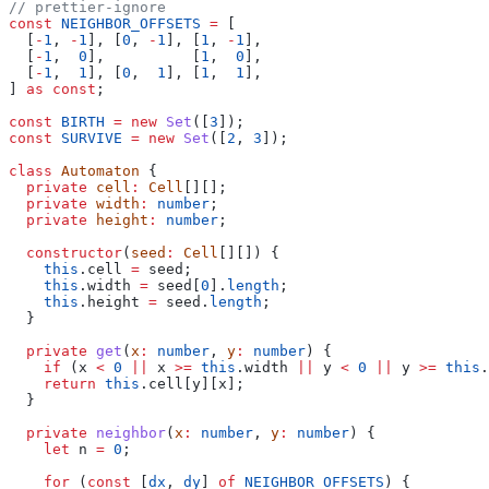
// prettier-ignore
const
NEIGHBOR_OFFSETS
=
[
[
-
1
,
-
1
], [
0
,
-
1
], [
1
,
-
1
],
[
-
1
,
0
],          [
1
,
0
],
[
-
1
,
1
], [
0
,
1
], [
1
,
1
],
]
as const
;
const
BIRTH
= new
Set
([
3
]);
const
SURVIVE
= new
Set
([
2
,
3
]);
class
Automaton
{
private
cell
:
Cell
[][];
private
width
:
number
;
private
height
:
number
;
constructor
(
seed
:
Cell
[][]) {
this
.cell
=
seed;
this
.width
=
seed[
0
].
length
;
this
.height
=
seed.
length
;
}
private
get
(
x
:
number
,
y
:
number
) {
if
(x
<
0
||
x
>=
this
.width
||
y
<
0
||
y
>=
this
.
return
this
.cell[y][x];
}
private
neighbor
(
x
:
number
,
y
:
number
) {
let
n
=
0
;
for
(
const
[
dx
,
dy
]
of
NEIGHBOR_OFFSETS
) {